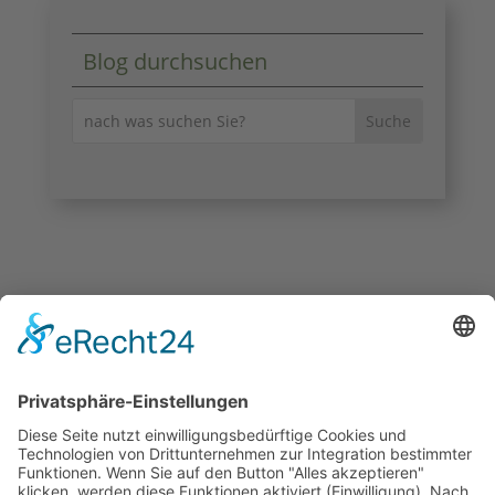
Blog durchsuchen
KONTAKT

Email:
info@kairologisches-