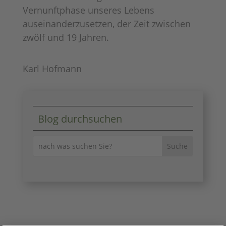
Vernunftphase unseres Lebens
auseinanderzusetzen, der Zeit zwischen
zwölf und 19 Jahren.
Karl Hofmann
Blog durchsuchen