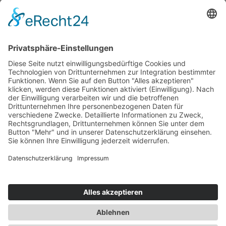
KONTAKT

Email:
info@kairologisches-
institut.de
VERNETZUNG

Deutsche Gesellschaft für
Kairologie
Kairos-Gruppe auf LinkedIn
Datenschutzerklärung
–
Impressum
–
Cookie-Einstellungen