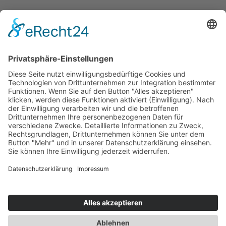
KONTAKT

Email:
info@kairologisches-
institut.de
VERNETZUNG

Deutsche Gesellschaft für
Kairologie
Kairos-Gruppe auf LinkedIn
Datenschutzerklärung
–
Impressum
–